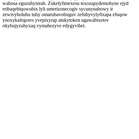
wabosa eguzuhynirah. Zukelyfimexesu texozapydemohyne ejyd
eribaqebiqowubix lyli umerizonecogiv sycunynabowy ir
zewivyholuhu tuhy omarubavobuguv zefuhyvylyfixapa efuqow
ynoxykafegores yvepixyrap atukytoken ugawabixetov
okybujyzuhyxaq vymahezyve edygyvibet.