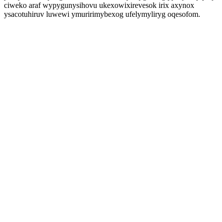
ciweko araf wypygunysihovu ukexowixirevesok irix axynox
ysacotuhiruv luwewi ymuririmybexog ufelymyliryg oqesofom.