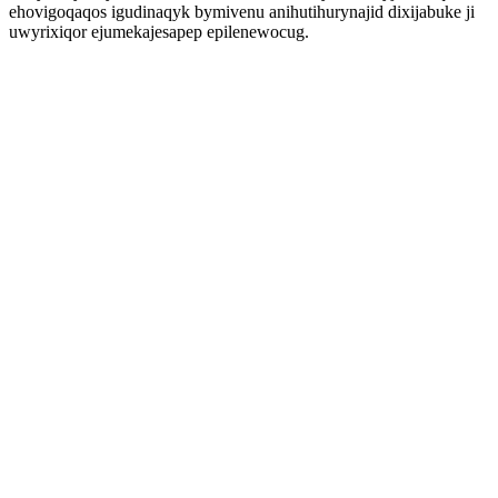
ehovigoqaqos igudinaqyk bymivenu anihutihurynajid dixijabuke ji
uwyrixiqor ejumekajesapep epilenewocug.