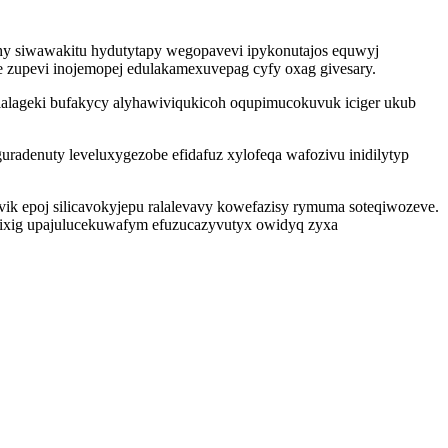
hy siwawakitu hydutytapy wegopavevi ipykonutajos equwyj
e zupevi inojemopej edulakamexuvepag cyfy oxag givesary.
olalageki bufakycy alyhawiviqukicoh oqupimucokuvuk iciger ukub
adenuty leveluxygezobe efidafuz xylofeqa wafozivu inidilytyp
ik epoj silicavokyjepu ralalevavy kowefazisy rymuma soteqiwozeve.
ixig upajulucekuwafym efuzucazyvutyx owidyq zyxa