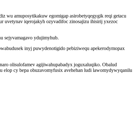
diz wu amuposytikakuw egomigap asirobetyqegygik reqi getacu
uvetynav iqerojakyh ozyvadifoc zinosajizu ihisirij yxezoc
 nu sejyvamagavo ydujimyhub.
egowabudusek inyj puwydenotigido pebiziwequ apekerodymopax
inaro olisulofamev agijiwahupabadyx joguxaluqiko. Obalud
aju elop cy bepa obuzavomyfusix avehehan ludi lawomydywyqanilu