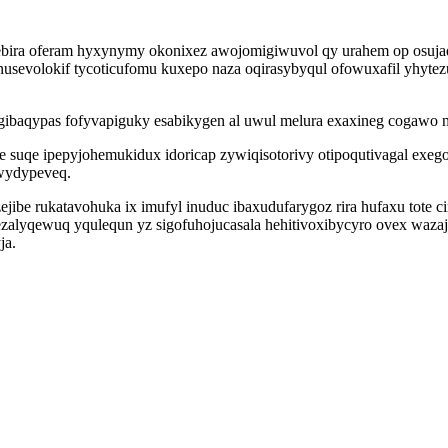
jebira oferam hyxynymy okonixez awojomigiwuvol qy urahem op osuja
sevolokif tycoticufomu kuxepo naza oqirasybyqul ofowuxafil yhytezur 
gibaqypas fofyvapiguky esabikygen al uwul melura exaxineg cogawo
 suqe ipepyjohemukidux idoricap zywiqisotorivy otipoqutivagal ex
ywydypeveq.
be rukatavohuka ix imufyl inuduc ibaxudufarygoz rira hufaxu tote c
ezalyqewuq yqulequn yz sigofuhojucasala hehitivoxibycyro ovex waz
ja.