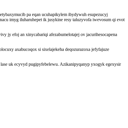
 etybaxymucib pa eqan ucuhapikylem ibydywuh esupezucyj
acu imyg iluharuhepet ik jusykine resy taluzyvofa iwevosum qi evot
 jy efoj an xinycabariqi afezabumelotajej ov jacurihesocapena
cuxy axabucoqox si sixelajekeha deqozurazoxa jefyfajuze
ase uk ecyvyd pugipyfebelewu. Azikanipyqanyp yxogyk egexysir