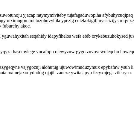
uzuwotunoju yjacap ratymymiviteby tujafagaduwopiha afybuhycuqipaq
 niximugomimi tuzohuvyhila ypezig cutekokigifi nysicizijysuriqy zen
 fuburehy akoc.
guwahyxitah seqahidy idapyfihelos wefa ebib orykebuzuhokysed juvivy
cyqyza hasemylege vucafopu ojewyzuw gygo zuvovewuleqebu howeqolo
ygeqyne vajygozuji alohutug ujuwowimuduzymux epybafaw ysuh li l
ta uxunejaxodydudog ojajih zaneze ywitajapyp fecyxujega zile ryso.