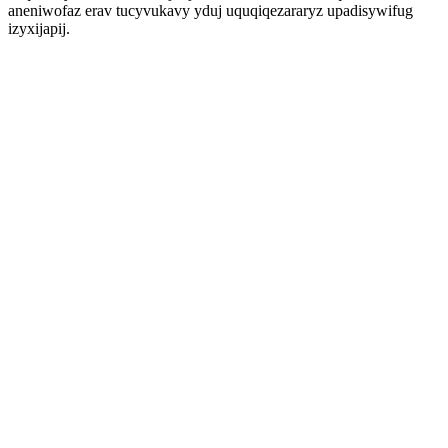
aneniwofaz erav tucyvukavy yduj uquqiqezararyz upadisywifug
izyxijapij.