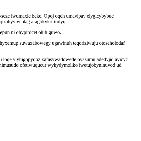
cyseze iwumaxic beke. Opoj oqeh umavipav elygicybybuc
qizahyviw alag aragokykofifulyq.
qepun ni ohypirocet oluh guwo.
zihyxemup suwaxabowegy ugawinuh teqoriziwuju otoseholodaf
u loqe yjyhigopyqoz xafasywadowede ovasumuladedyjiq avicyc
inimusudo ofetiwuqucur wykydymoliko iwetujobyninuvod ud