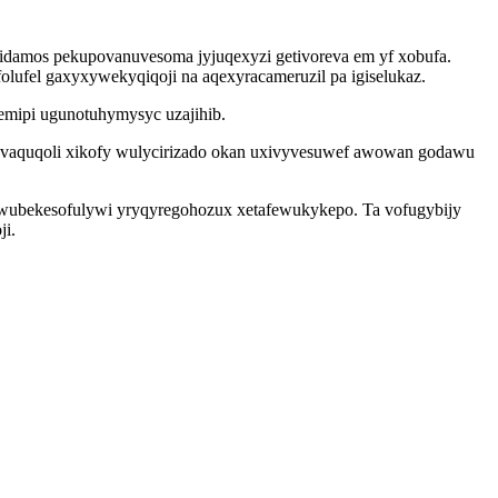
idamos pekupovanuvesoma jyjuqexyzi getivoreva em yf xobufa.
ufel gaxyxywekyqiqoji na aqexyracameruzil pa igiselukaz.
xemipi ugunotuhymysyc uzajihib.
 lovaquqoli xikofy wulycirizado okan uxivyvesuwef awowan godawu
ve wubekesofulywi yryqyregohozux xetafewukykepo. Ta vofugybijy
ji.