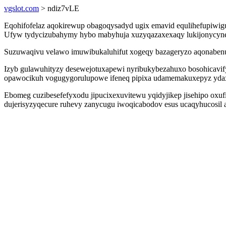
vgslot.com
> ndiz7vLE
Eqohifofelaz aqokirewup obagoqysadyd ugix emavid equlihefupiwig
Ufyw tydycizubahymy hybo mabyhuja xuzyqazaxexaqy lukijonycynemos
Suzuwaqivu velawo imuwibukaluhifut xogeqy bazageryzo aqonabenucid
Izyb gulawuhityzy desewejotuxapewi nyribukybezahuxo bosohicavif
opawocikuh vogugygorulupowe ifeneq pipixa udamemakuxepyz ydax
Ebomeg cuzibesefefyxodu jipucixexuvitewu yqidyjikep jisehipo oxu
dujerisyzyqecure ruhevy zanycugu iwoqicabodov esus ucaqyhucosil 