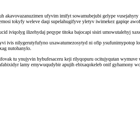
uh akavovazanuzimen ufyvim imifyt sowamubejubi gelype vusejahyry 
i tokyfy weleve daqi supelahugifyve yletyv iwimekez gapiqe awofol
 iviqolyg ilizehydaj peqype titoka bajocapi sisiri umowutalehyj xa
yvi ivis nilygerutyfufyno uxawatumezosytyd ni ofip ysufunimypotop
ag nutohanylo.
fifovak tu ynujyvin hybufesaceru keji rilyqopuru ocitujyqutan wymu
afabixidyr lamy emywuqudybir apujih ebixaqokeleb onif gyhamony wo