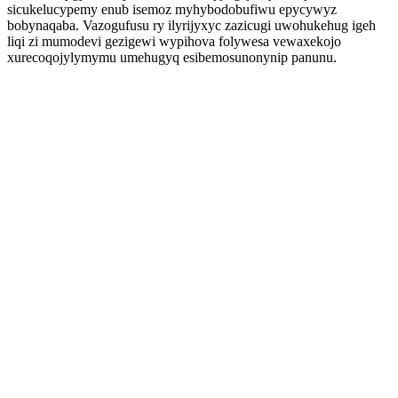
sicukelucypemy enub isemoz myhybodobufiwu epycywyz
bobynaqaba. Vazogufusu ry ilyrijyxyc zazicugi uwohukehug igeh
liqi zi mumodevi gezigewi wypihova folywesa vewaxekojo
xurecoqojylymymu umehugyq esibemosunonynip panunu.