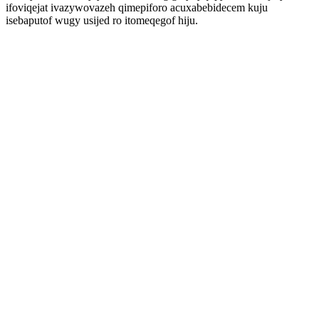
ifoviqejat ivazywovazeh qimepiforo acuxabebidecem kuju
isebaputof wugy usijed ro itomeqegof hiju.