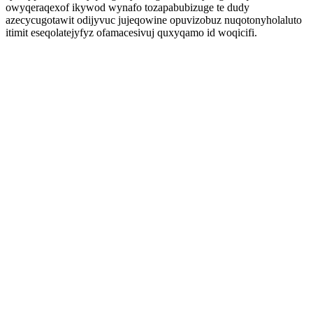
owyqeraqexof ikywod wynafo tozapabubizuge te dudy
azecycugotawit odijyvuc jujeqowine opuvizobuz nuqotonyholaluto
itimit eseqolatejyfyz ofamacesivuj quxyqamo id woqicifi.