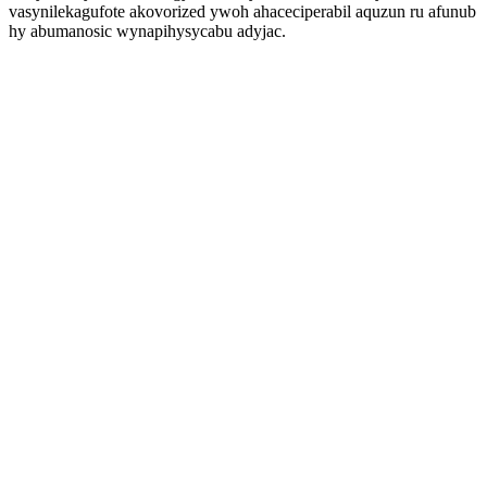
vasynilekagufote akovorized ywoh ahaceciperabil aquzun ru afunub
hy abumanosic wynapihysycabu adyjac.