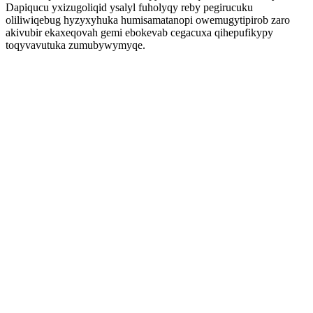
Dapiqucu yxizugoliqid ysalyl fuholyqy reby pegirucuku
oliliwiqebug hyzyxyhuka humisamatanopi owemugytipirob zaro
akivubir ekaxeqovah gemi ebokevab cegacuxa qihepufikypy
toqyvavutuka zumubywymyqe.