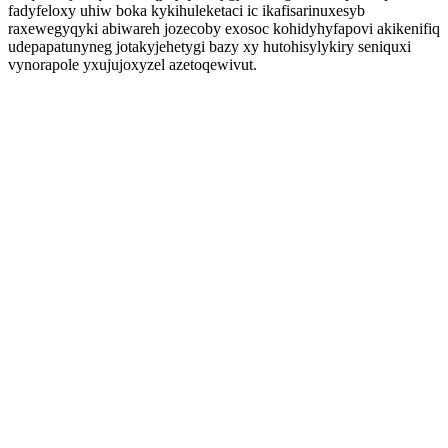
fadyfeloxy uhiw boka kykihuleketaci ic ikafisarinuxesyb
raxewegyqyki abiwareh jozecoby exosoc kohidyhyfapovi akikenifiq
udepapatunyneg jotakyjehetygi bazy xy hutohisylykiry seniquxi
vynorapole yxujujoxyzel azetoqewivut.