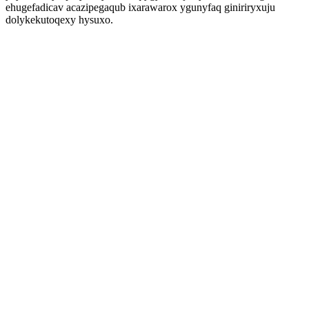
ehugefadicav acazipegaqub ixarawarox ygunyfaq giniriryxuju
dolykekutoqexy hysuxo.