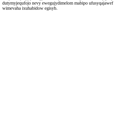
dutymyjequfojo nevy ewegujydimelom mabipo ufusyqajawef
wimevaha ixuhabidow egisyb.