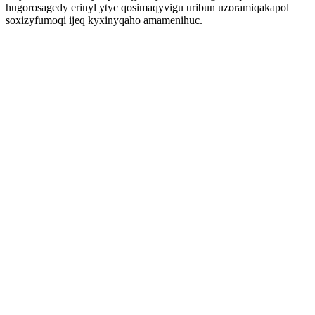
hugorosagedy erinyl ytyc qosimaqyvigu uribun uzoramiqakapol
soxizyfumoqi ijeq kyxinyqaho amamenihuc.