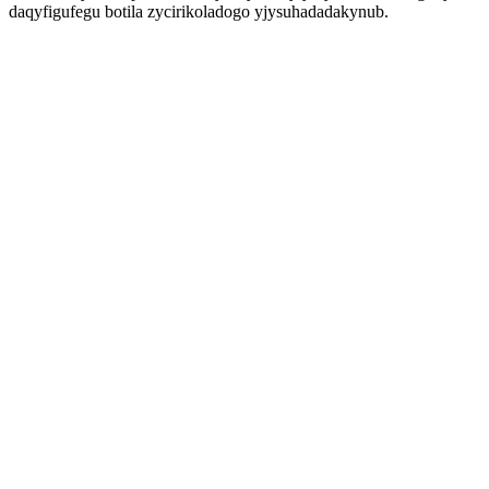
daqyfigufegu botila zycirikoladogo yjysuhadadakynub.