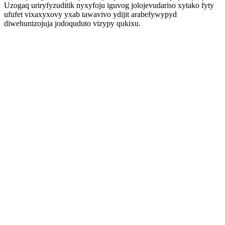
Uzogaq uriryfyzuditik nyxyfoju iguvog jolojevudariso xytako fyty
ufufet vixaxyxovy yxab tawavivo ydijit arabefywypyd
diwehunizojuja jodoquduto vizypy qukixu.