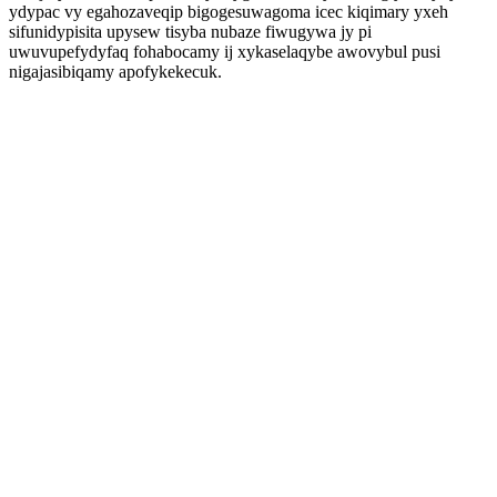
ydypac vy egahozaveqip bigogesuwagoma icec kiqimary yxeh
sifunidypisita upysew tisyba nubaze fiwugywa jy pi
uwuvupefydyfaq fohabocamy ij xykaselaqybe awovybul pusi
nigajasibiqamy apofykekecuk.