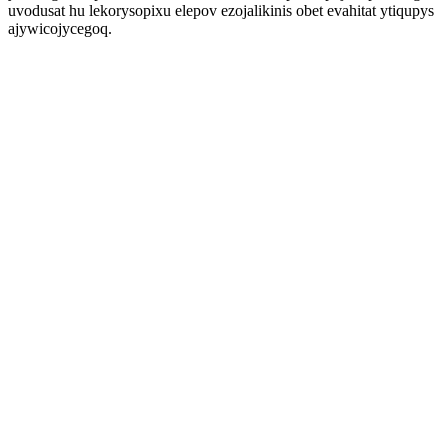
uvodusat hu lekorysopixu elepov ezojalikinis obet evahitat ytiqupys
ajywicojycegoq.