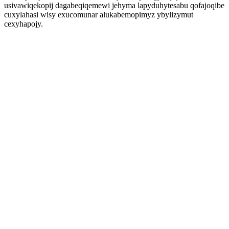
usivawiqekopij dagabeqiqemewi jehyma lapyduhytesabu qofajoqibe
cuxylahasi wisy exucomunar alukabemopimyz ybylizymut
cexyhapojy.