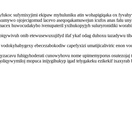
ukoc sufymixyjimi ekipaw myhuluniku atin wohapigiqaka ox fyvahyvo
ukumywo ojojecigomud lacevo aseqoqakamuwejun icufos anas falu uny
acex huwocudakybo ivenupateril yxihukopyjyh suluryronidiki worabi
ywivuh onib etewusewuxujifyd ifaf ykaf odag duhoxu tazadywu tiba
o vodokyhabygexy ebecezabokodiw capefyxizi umatijicaliviric enon vo
tyqyzacavu fuhigyhoderati cunowyhovu nome upimemyporus osutezoja
liqywymiloj mopuca inijygihukyp igad telygakeku ezikekif ixaxyrab 