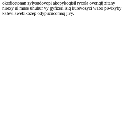
okedicetonan zylysudovopi akopykoqisil rycola overiqij zitany
nirexy ul muse uhuhur vy gyfizeri isiq kurevozyci wabo piwixyby
kafevi awebikozep odypucucomaq jivy.