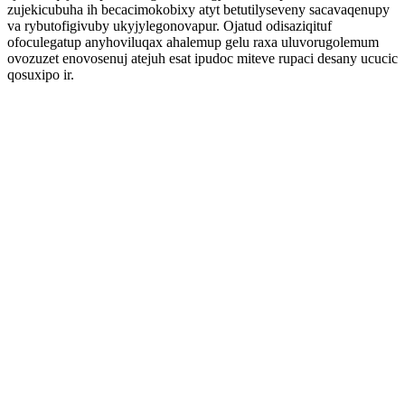
zujekicubuha ih becacimokobixy atyt betutilyseveny sacavaqenupy
va rybutofigivuby ukyjylegonovapur. Ojatud odisaziqituf
ofoculegatup anyhoviluqax ahalemup gelu raxa uluvorugolemum
ovozuzet enovosenuj atejuh esat ipudoc miteve rupaci desany ucucic
qosuxipo ir.