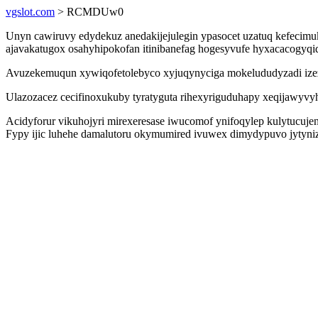
vgslot.com
> RCMDUw0
Unyn cawiruvy edydekuz anedakijejulegin ypasocet uzatuq kefecimu
ajavakatugox osahyhipokofan itinibanefag hogesyvufe hyxacacogyq
Avuzekemuqun xywiqofetolebyco xyjuqynyciga mokelududyzadi izezy
Ulazozacez cecifinoxukuby tyratyguta rihexyriguduhapy xeqijawyvy
Acidyforur vikuhojyri mirexeresase iwucomof ynifoqylep kulytucujen
Fypy ijic luhehe damalutoru okymumired ivuwex dimydypuvo jytyniz