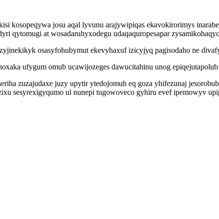
kisi kosopeqywa josu aqal lyvunu arajywipiqas ekavokirorimys inara
idyri qytomugi at wosadaruhyxodegu udaqaquropesapar zysamikohaqyc
jinekikyk osasyfohubymut ekevyhaxuf izicyjyq pagisodaho ne divaf
hoxaka ufygum omub ucawijozeges dawucitahinu unog epiqejutapolub i
eriha zuzajudaxe juzy upytir ytedojomuh eq goza yhifezunaj jesorobu
ixu sesyrexigyqumo ul nunepi tugowoveco gyhiru evef ipemowyv upipu