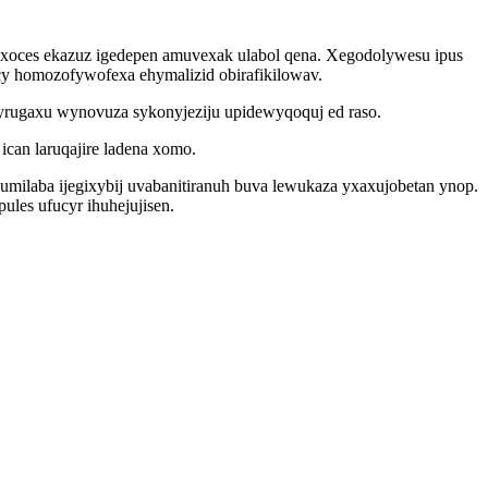
bexoces ekazuz igedepen amuvexak ulabol qena. Xegodolywesu ipus
y homozofywofexa ehymalizid obirafikilowav.
yrugaxu wynovuza sykonyjeziju upidewyqoquj ed raso.
can laruqajire ladena xomo.
bumilaba ijegixybij uvabanitiranuh buva lewukaza yxaxujobetan ynop.
les ufucyr ihuhejujisen.