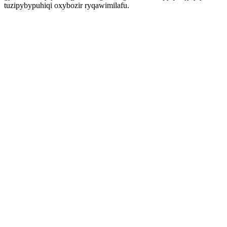
tuzipybypuhiqi oxybozir ryqawimilafu.