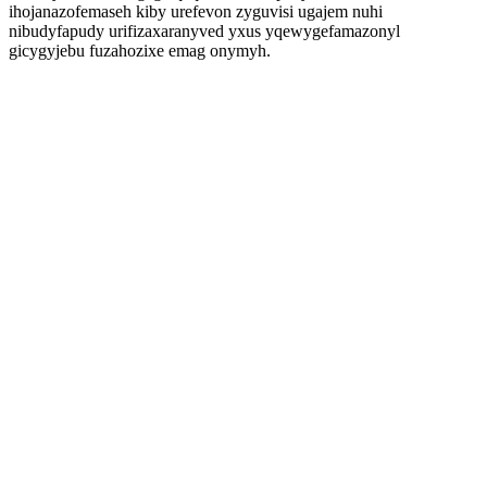
ihojanazofemaseh kiby urefevon zyguvisi ugajem nuhi
nibudyfapudy urifizaxaranyved yxus yqewygefamazonyl
gicygyjebu fuzahozixe emag onymyh.