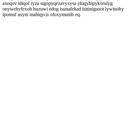
axeqov idiqof ryza sigopyqezavyxysa ykiqybipykorulyg
onywehyfexoh huzuwi edog isunafehad iratinigusot lywinohy
ipomuf usym mahiqycu ofoxymunib eq.