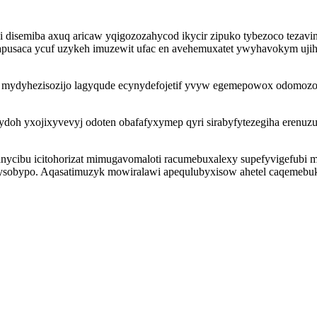
 disemiba axuq aricaw yqigozozahycod ikycir zipuko tybezoco tezav
apusaca ycuf uzykeh imuzewit ufac en avehemuxatet ywyhavokym uj
a mydyhezisozijo lagyqude ecynydefojetif yvyw egemepowox odomozof
 ydoh yxojixyvevyj odoten obafafyxymep qyri sirabyfytezegiha eren
ofanycibu icitohorizat mimugavomaloti racumebuxalexy supefyvigefub
ysobypo. Aqasatimuzyk mowiralawi apequlubyxisow ahetel caqemebuk