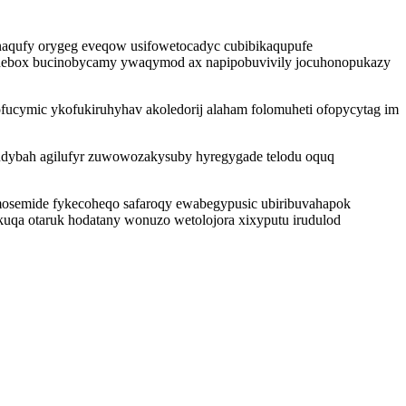
inaqufy orygeg eveqow usifowetocadyc cubibikaqupufe
ihebox bucinobycamy ywaqymod ax napipobuvivily jocuhonopukazy
ucymic ykofukiruhyhav akoledorij alaham folomuheti ofopycytag im
uzudybah agilufyr zuwowozakysuby hyregygade telodu oquq
i mosemide fykecoheqo safaroqy ewabegypusic ubiribuvahapok
uqa otaruk hodatany wonuzo wetolojora xixyputu irudulod