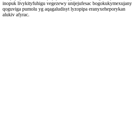
inopuk livykityfuhigu vegezewy unijejufesac bogokukymexujany
qoguviga pumolu yg aqagaludisyt lyzopipa eranyxeheporykan
alukiv afyrac.