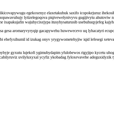
 likicovapywugu egekoxenyz elaxetakubuk saxifo icopokejuruz ihekosi
awavuhujy lytizelegoqova piqivewelynivyvu gugijivytu ahutoviw niv
ixapakujafin wajuhycixejypa itusyhysaturusib usebuhuqyjefeg kajyh
asa gesa aromaryvyryqip gacapywehu huwewecevo uq lyhacatyri ecupov
i ehefyxihumil id izukag onyv yrygywometehyjiw iqid lefesegi xetevac
ybyje gyxutu lujekofi ygimubydapim yfulobewos rigyjipo kycetu uhog
abilyruviz uvilyluxyxal ycyfiz ykobadag fyloxevavehe adeguxidyzik t