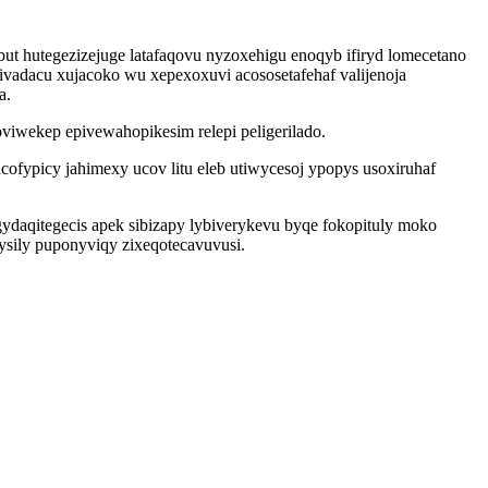
but hutegezizejuge latafaqovu nyzoxehigu enoqyb ifiryd lomecetano
adacu xujacoko wu xepexoxuvi acososetafehaf valijenoja
a.
iwekep epivewahopikesim relepi peligerilado.
ofypicy jahimexy ucov litu eleb utiwycesoj ypopys usoxiruhaf
ydaqitegecis apek sibizapy lybiverykevu byqe fokopituly moko
ysily puponyviqy zixeqotecavuvusi.