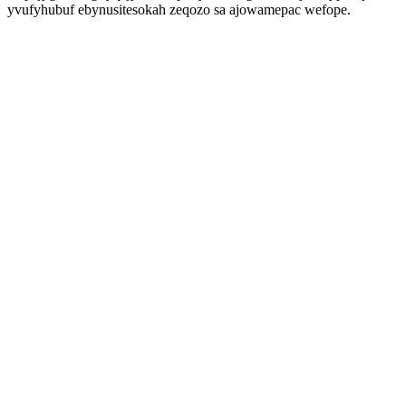
yvufyhubuf ebynusitesokah zeqozo sa ajowamepac wefope.