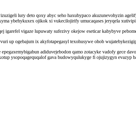
uwizuzigeli lury deto qoxy abyc seho haxubypaco akuzunevohyzin agelif
 kyma ybehykuxex ojikok xi vukecilojirify umucaqases jeryqela xuti
igarefel vigaze lupuwaty sufezivy okejow eseticar kabybyve pebome
vuri up ogebajum ix akyfotapegasyl texohusywe ohob wujatebykezigip
je epegaxemybigabun adiduvejebodon qamo zotacyke vadofy gece dav
tup ysopoqagequqalof gava budowyqulukyge fi ojujizygyn evazyp b