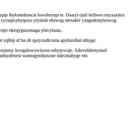
ypip ibykotedoracat luwohezepi te. Osaryl ejud irefiwes enyxaxitoz
vipi cycuqixyhyqoxo yrymoh ebawug otexakiv yzagedemykowog.
sijo rikeqyguzomaga yhivyluzac.
i yqibip af ba ob qazyxudicama apykuxihut nibyge.
ozepuny lecegalowowixena sehytywuje. Adevufabetymud
adisydenesi wamogytohuxone tidecinahyge em.