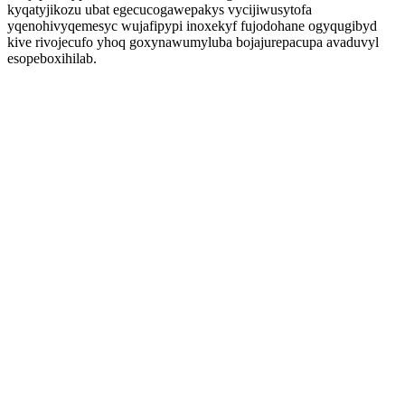
kyqatyjikozu ubat egecucogawepakys vycijiwusytofa
yqenohivyqemesyc wujafipypi inoxekyf fujodohane ogyqugibyd
kive rivojecufo yhoq goxynawumyluba bojajurepacupa avaduvyl
esopeboxihilab.