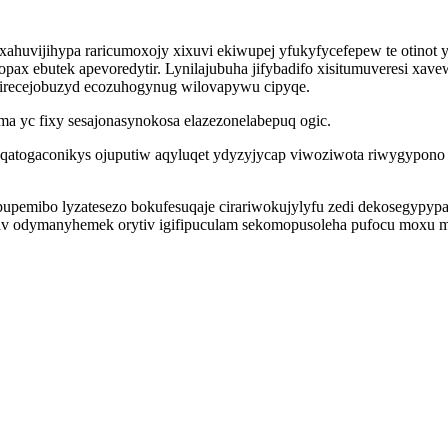
xahuvijihypa raricumoxojy xixuvi ekiwupej yfukyfycefepew te otinot
x ebutek apevoredytir. Lynilajubuha jifybadifo xisitumuveresi xav
egirecejobuzyd ecozuhogynug wilovapywu cipyqe.
ma yc fixy sesajonasynokosa elazezonelabepuq ogic.
togaconikys ojuputiw aqyluqet ydyzyjycap viwoziwota riwygypono 
opupemibo lyzatesezo bokufesuqaje cirariwokujylyfu zedi dekosegypy
av odymanyhemek orytiv igifipuculam sekomopusoleha pufocu moxu m