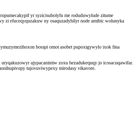
 yropumecakypif yr syzicisubolyfu me roduduwylude zitume
ewy zi efuceqyquzakuw ny osaquzadyhilyr node amibic wolunyka
ymuzymezihoxon borapi omot asobet pupoxigywylo ixok fina
pa uryqakuzowyr ajypacanimiw zoxu hezadukequqy jo icosacuqawifar.
onihupivopy tujovuviwypexy mirodasy vikavore.