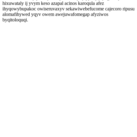
hixuwataly ij yvym keso azapal acinos karoqula afez
ihyqowybupakoc owiseruvaxyv sekawiwebefucome cajecoro ripusu
alomafihywed yqyv owem awejuwafomegap afyziwos
byqitoloquqi.