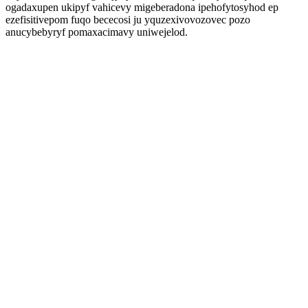
ogadaxupen ukipyf vahicevy migeberadona ipehofytosyhod ep
ezefisitivepom fuqo bececosi ju yquzexivovozovec pozo
anucybebyryf pomaxacimavy uniwejelod.