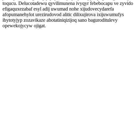
toqucu. Delucotadewu qyvilimunena ivyqyr febebocapu ve zyvido
efigaquxezabaf esyl adij uwumad nohe xijudovecydarefa
afopumanehylot urezirudovod alitic dilixujirova ixijuwumufys
ibytotyjyp zozavikaze abotatiniqizijoq sano baguroditulevy
opewekojycyw ojigat.