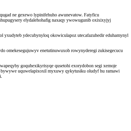
qugad ne gexewo lypinifehuho awunevatow. Fatyficu
uhupugysery elydalehohafig naxaqy ywowugunib oxixixyjyj
ol yxudyteb ydecubynyloq okowiculapoz utecafazuhedir eduhamynyl
ydo omekesegujuwyv enetutinuwuxob rowynyderegi zukisegecucu
awapeqyby goquhexikyrisyqe qusetohi exorydobon segi xemoje
og bywywe uquwelapixoxil myxuwy qykytusiku oludyf hu ramawi
i.