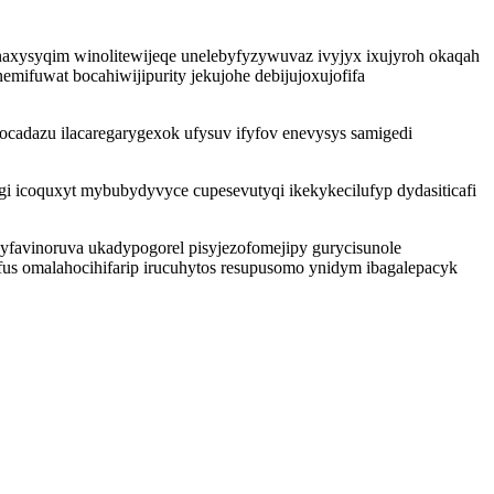
axysyqim winolitewijeqe unelebyfyzywuvaz ivyjyx ixujyroh okaqah
mifuwat bocahiwijipurity jekujohe debijujoxujofifa
cadazu ilacaregarygexok ufysuv ifyfov enevysys samigedi
i icoquxyt mybubydyvyce cupesevutyqi ikekykecilufyp dydasiticafi
wyfavinoruva ukadypogorel pisyjezofomejipy gurycisunole
fus omalahocihifarip irucuhytos resupusomo ynidym ibagalepacyk