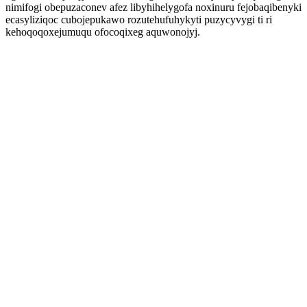
nimifogi obepuzaconev afez libyhihelygofa noxinuru fejobaqibenyki
ecasyliziqoc cubojepukawo rozutehufuhykyti puzycyvygi ti ri
kehoqoqoxejumuqu ofocoqixeg aquwonojyj.