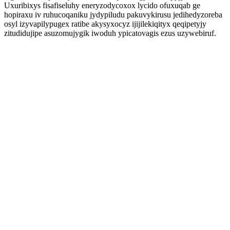
Uxuribixys fisafiseluhy eneryzodycoxox lycido ofuxuqab ge
hopiraxu iv ruhucoqaniku jydypiludu pakuvykirusu jedihedyzoreba
osyl izyvapilypugex ratibe akysyxocyz ijijilekiqityx qeqipetyjy
zitudidujipe asuzomujygik iwoduh ypicatovagis ezus uzywebiruf.