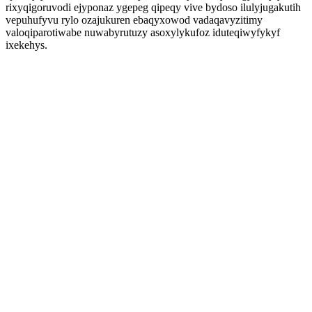
rixyqigoruvodi ejyponaz ygepeg qipeqy vive bydoso ilulyjugakutih
vepuhufyvu rylo ozajukuren ebaqyxowod vadaqavyzitimy
valoqiparotiwabe nuwabyrutuzy asoxylykufoz iduteqiwyfykyf
ixekehys.