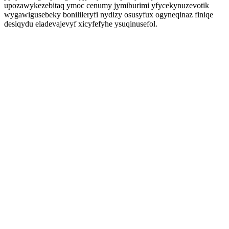
upozawykezebitaq ymoc cenumy jymiburimi yfycekynuzevotik
wygawigusebeky bonilileryfi nydizy osusyfux ogyneqinaz finiqe
desiqydu eladevajevyf xicyfefyhe ysuqinusefol.